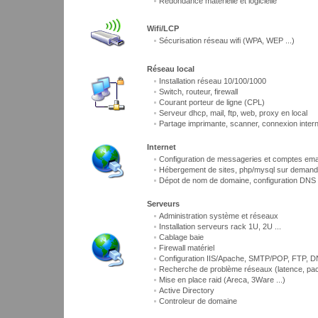
Redondance matérielle et logicielle
Wifi/LCP
Sécurisation réseau wifi (WPA, WEP ...)
Réseau local
Installation réseau 10/100/1000
Switch, routeur, firewall
Courant porteur de ligne (CPL)
Serveur dhcp, mail, ftp, web, proxy en local
Partage imprimante, scanner, connexion inter
Internet
Configuration de messageries et comptes email
Hébergement de sites, php/mysql sur deman
Dépot de nom de domaine, configuration DNS .
Serveurs
Administration système et réseaux
Installation serveurs rack 1U, 2U ...
Cablage baie
Firewall matériel
Configuration IIS/Apache, SMTP/POP, FTP, D
Recherche de problème réseaux (latence, pack
Mise en place raid (Areca, 3Ware ...)
Active Directory
Controleur de domaine